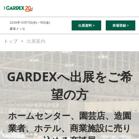
ス
キ
ッ
2026年10月7日(水)～9日(金)
出展資料 >
来場登録 >
プ
幕張メッセ
し
トップ
出展案内
て
進
む
GARDEXへ出展をご希
望の方
ホームセンター、園芸店、造園
業者、ホテル、商業施設に売り