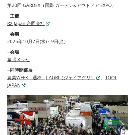
第20回 GARDEX（国際 ガーデン&アウトドア EXPO）
−主催
RX Japan 合同会社
−会期
2026年10月7日(水)～9日(金)
−会場
幕張メッセ
−同時開催展
農業WEEK 通称：J-AGRI（ジェイアグリ）
、
TOOL
JAPAN