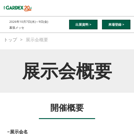
ス
キ
ッ
2026年10月7日(水)～9日(金)
出展資料 >
来場登録 >
プ
幕張メッセ
し
トップ
展示会概要
て
進
む
展示会概要
開催概要
−展示会名