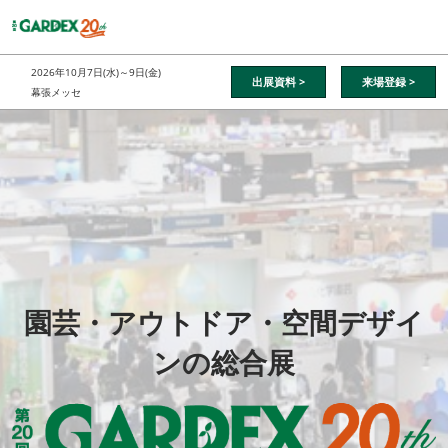
ス
キ
ッ
2026年10月7日(水)～9日(金)
出展資料 >
来場登録 >
プ
幕張メッセ
し
GARDEX
て
進
む
園芸・アウトドア・空間デザイ
ンの総合展