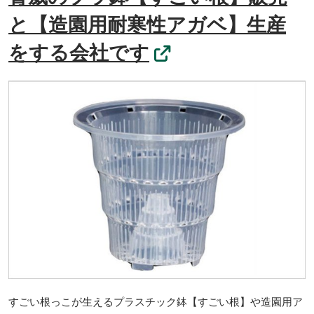
と【造園用耐寒性アガベ】生産
をする会社です
すごい根っこが生えるプラスチック鉢【すごい根】や造園用ア