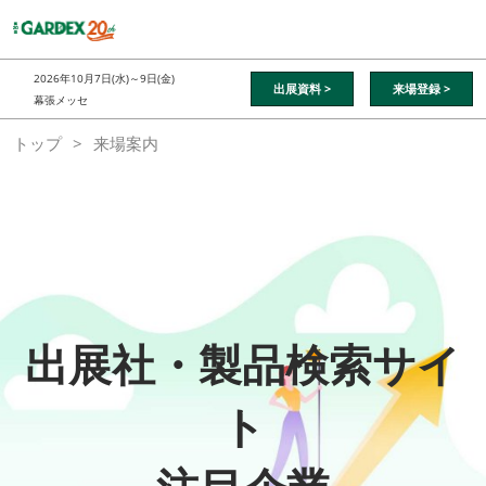
ス
キ
ッ
2026年10月7日(水)～9日(金)
出展資料 >
来場登録 >
プ
幕張メッセ
し
トップ
来場案内
て
進
む
出展社・製品検索サイ
ト