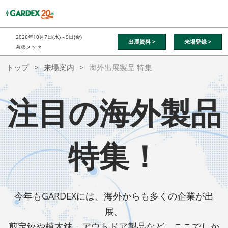
ス
キ
ッ
2026年10月7日(水)～9日(金)
出展資料 >
来場登録 >
プ
幕張メッセ
し
トップ
来場案内
海外出展製品 特集
て
進
む
注目の海外製品
特集！
今年もGARDEXには、海外からも多くの企業が出
展。
剪定鋏や植木鉢、アウトドア製品など、ここでしか